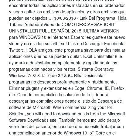
encontrar todas las aplicaciones instaladas en su ordenador
y luego quitar los archivos de aplicación y otros archivos que
pueden ser dejados … 10/03/2016 · Link Del Programa: Hola
Tribuna Yutubera!Video de COMO DESCARGAR IOBIT
UNINSTALLER FULL ESPAÑOL 2015!!ULTIMA VERSION
para WINDOWS 10 e Inferiores.Espero les guste este nuevo
video y no olviden suscribirse! Link de Descarga: Facebook:
Twitter: .HOLA amigos, este programa sirve para desinstalar
aplicaciones que no se pueden quitar. IObit Uninstaller 6 le
ayudará a desinstalar completamente y rápidamente los
programas obstinados y los restos. Sistema Operativo:
Windows 7/ 8/ 8.1/ 10 de 32 & 64 Bits. Desinstalar
programas no deseados profundamente y rápidamente.
Eliminar plugins y extensiones en Edge, Chrome, IE, Firefox,
etc. Cuando comercialice la solución de IoT, deberá
descargar las compilaciones desde el sitio de Descarga de
software de Microsoft. When commercializing your IoT
Solution, you will need to download builds from the Microsoft
Software Downloads site. También hemos incluido debajo
versiones del pasado, en caso de que necesite trabajar con
una compilación anterior de Windows 10 IoT Core en el