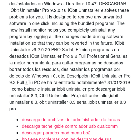
desinstalados en Windows - Duration: 10:47. DESCARGAR
IObit Uninstaller Pro 9.2.0.16 IObit Uninstaller 9 solves these
problems for you. It is designed to remove any unwanted
software in one click, including the bundled programs. The
new install monitor helps you completely uninstall any
program by logging all the changes made during software
installation so that they can be reverted in the future. IObit
Uninstaller v9.2.0.20 PRO Serial, Elimina programas no
deseados IObit Uninstaller Pro 9.2 Full Profesional Serial es
la mejor herramienta para quitar programas no deseados,
borrar todos los residuos, desinstalar los programas por
defecto de Windows 10, etc. Descripción IObit Uninstaller Pro
9.2 Full ¿Tu PC se ha ralentizado notablemente? 31/01/2019
· como baixar e instalar iobit uninstaller pro descargar iobit
uninstaller 8.3,IObit Uninstaller Pro,iobit uninstaller,iobit
uninstaller 8.3,iobit uninstaller 8.3 serial,iobit uninstaller 8.3
pro
descarga de archivos del administrador de tareas
descarga techeligible controlador usb qualcomm
descargar paradox mod menu bo2
hp tiene problemas con las descargas de sus